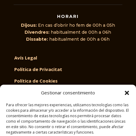
HORARI
Dijous:
En cas d’obrir ho fem de 00h a 05h
Divendres:
habitualment de 00h a 06h
Dissabte:
habitualment de 00h a 06h
Avís Legal
Política de Privacitat
Política de Cookies
Document d'accessibilitat
Gestionar consentimiento
Mapa de lloc
Para ofrecer las mejores experiencias, utilizamos tecnologías como las
cookies para almacenar y/o acceder a la información del dispositivo. El
consentimiento de estas tecnologías nos permitirá procesar datos
como el comportamiento de navegación o las identificaciones únicas
en este sitio. No consentir o retirar el consentimiento, puede afectar
negativamente a ciertas características y funciones.